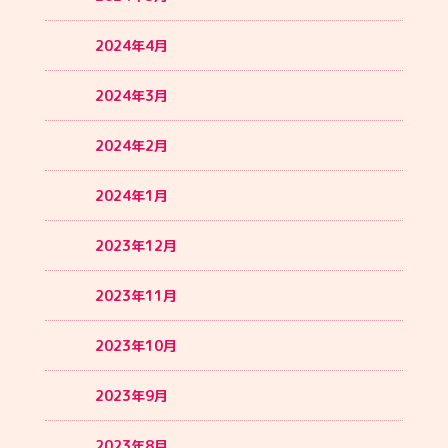
2024年4月
2024年3月
2024年2月
2024年1月
2023年12月
2023年11月
2023年10月
2023年9月
2023年8月