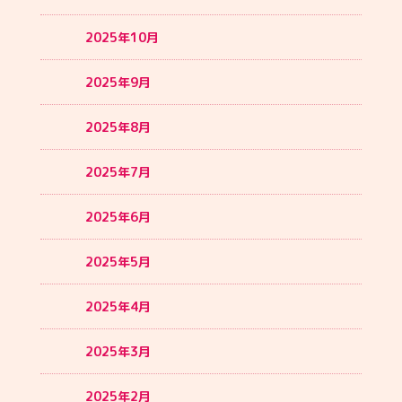
2025年10月
2025年9月
2025年8月
2025年7月
2025年6月
2025年5月
2025年4月
2025年3月
2025年2月