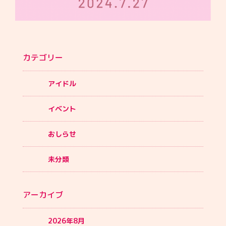
カテゴリー
アイドル
イベント
おしらせ
未分類
アーカイブ
2026年8月