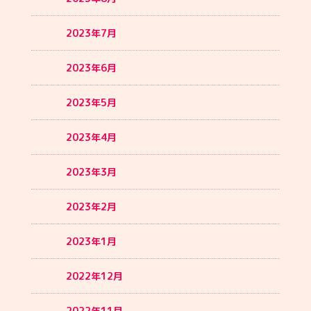
2023年7月
2023年6月
2023年5月
2023年4月
2023年3月
2023年2月
2023年1月
2022年12月
2022年11月