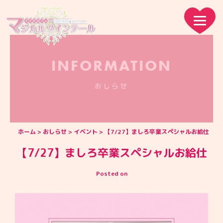
INFORMATION
おしらせ
ホーム
おしらせ
イベント
【7/27】ましろ卒業スペシャルお給仕
【7/27】ましろ卒業スペシャルお給仕
Posted on